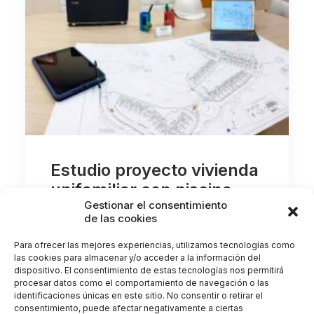
Estudio proyecto vivienda
unifamiliar con piscina
Gestionar el consentimiento
Rosario 415
de las cookies
Proyecto: Estudio de instalaciones para
Para ofrecer las mejores experiencias, utilizamos tecnologías como
proyecto ejecución de una vivienda…
las cookies para almacenar y/o acceder a la información del
dispositivo. El consentimiento de estas tecnologías nos permitirá
procesar datos como el comportamiento de navegación o las
identificaciones únicas en este sitio. No consentir o retirar el
by MiguelDelg
consentimiento, puede afectar negativamente a ciertas