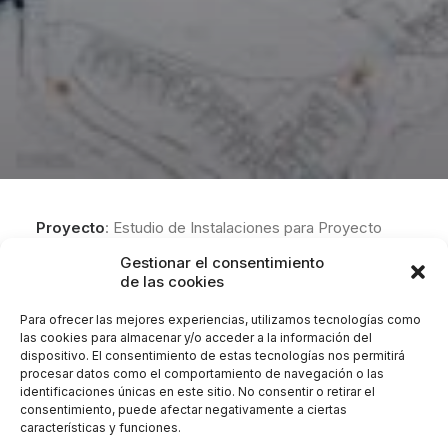
Proyecto
: Estudio de Instalaciones para Proyecto
Ejecución de 10 Viviendas Unifamiliares y Piscinas en
Gestionar el consentimiento
Perlas del Mar.
de las cookies
Lugar:
Sub-Parcela B.2 del P.A.-SP-24 «Marqués del
Para ofrecer las mejores experiencias, utilizamos tecnologías como
Duero», en San Pedro de Alcántara en el T.M. de
las cookies para almacenar y/o acceder a la información del
dispositivo. El consentimiento de estas tecnologías nos permitirá
Marbella (Málaga).
procesar datos como el comportamiento de navegación o las
Promotor:
BUILT & DESIGN COSTA DEL SOL, S.L.
identificaciones únicas en este sitio. No consentir o retirar el
Cliente:
González & Jacobson Arquitectura.
consentimiento, puede afectar negativamente a ciertas
características y funciones.
Encargo:
Estudio de Instalaciones para Proyecto de