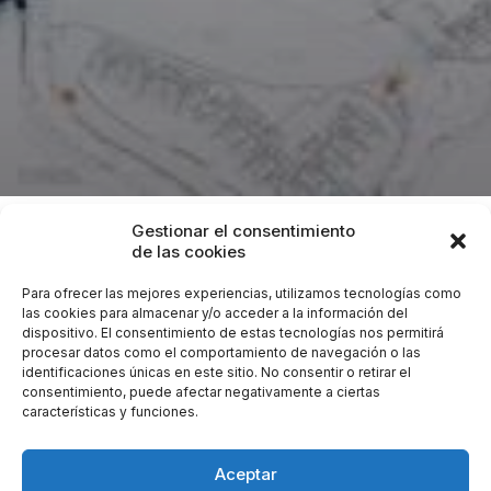
Gestionar el consentimiento
Proyecto
: Estudio de instalaciones para proyecto
de las cookies
ejecución de una vivienda unifamiliar con piscina.
Para ofrecer las mejores experiencias, utilizamos tecnologías como
Lugar:
Urbanización “Huerta de Camoján”, parcela 3,
las cookies para almacenar y/o acceder a la información del
dispositivo. El consentimiento de estas tecnologías nos permitirá
en el T.M. de Marbella (Málaga).
procesar datos como el comportamiento de navegación o las
Promotor:
Huerta de Camoján, S.L.
identificaciones únicas en este sitio. No consentir o retirar el
Cliente:
González & Jacobson Arquitectura.
consentimiento, puede afectar negativamente a ciertas
características y funciones.
Encargo:
Estudio de Instalaciones para Proyecto de
Arquitectura.
Aceptar