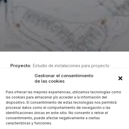
Proyecto
: Estudio de instalaciones para proyecto
básico y ejecución de edificio plurifamiliar y piscina en
Gestionar el consentimiento
Estepona.
de las cookies
Lugar:
Sector A-UEN-R57 “Parque Central edificio
Para ofrecer las mejores experiencias, utilizamos tecnologías como
Infinity” Avda. Juan Carlos I, en el T.M. de Estepona
las cookies para almacenar y/o acceder a la información del
dispositivo. El consentimiento de estas tecnologías nos permitirá
(Málaga).
procesar datos como el comportamiento de navegación o las
Promotor:
Samovart Investments, S.L.
identificaciones únicas en este sitio. No consentir o retirar el
Cliente:
Ismael Mérida Arquitectos.
consentimiento, puede afectar negativamente a ciertas
características y funciones.
Encargo:
Estudio de Instalaciones para Proyecto de