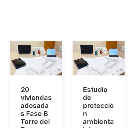
20
Estudio
viviendas
de
adosada
protecció
s Fase B
n
Torre del
ambienta