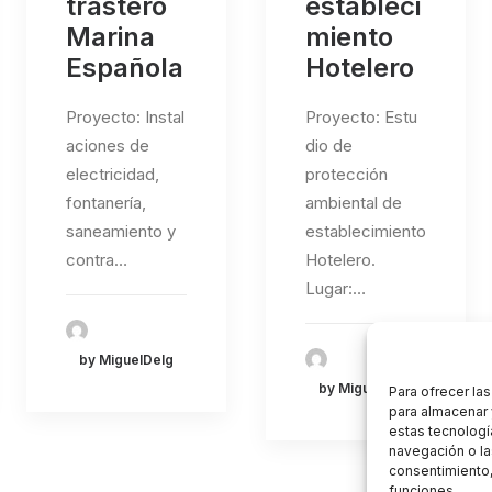
trastero
estableci
Marina
miento
Española
Hotelero
Proyecto: Instal
Proyecto: Estu
aciones de
dio de
electricidad,
protección
fontanería,
ambiental de
saneamiento y
establecimiento
contra…
Hotelero.
Lugar:…
by MiguelDelg
by MiguelDelg
Para ofrecer la
para almacenar 
estas tecnologí
navegación o las
consentimiento,
funciones.