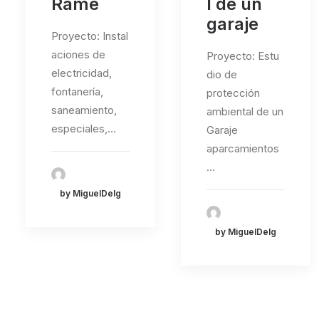
Rame
l de un
garaje
Proyecto: Instal
aciones de
Proyecto: Estu
electricidad,
dio de
fontanería,
protección
saneamiento,
ambiental de un
especiales,…
Garaje
aparcamientos
…
by MiguelDelg
by MiguelDelg