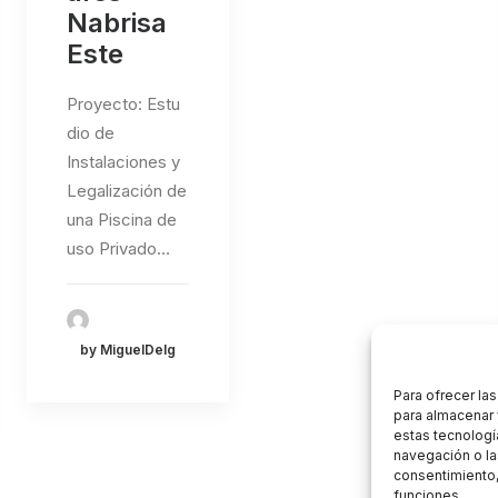
Nabrisa
Este
Proyecto: Estu
dio de
Instalaciones y
Legalización de
una Piscina de
uso Privado…
by MiguelDelg
Para ofrecer la
para almacenar 
estas tecnologí
navegación o las
consentimiento,
funciones.