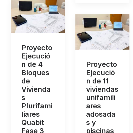
Proyecto
Ejecució
n de 4
Proyecto
Bloques
Ejecució
de
n de 11
Vivienda
viviendas
s
unifamili
Plurifami
ares
liares
adosada
Quabit
s y
Fase 3
piscinas