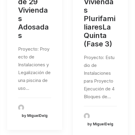
de 29
Vivienda
Vivienda
s
s
Plurifami
Adosada
liaresLa
s
Quinta
(Fase 3)
Proyecto: Proy
ecto de
Proyecto: Estu
Instalaciones y
dio de
Legalización de
Instalaciones
una piscina de
para Proyecto
uso…
Ejecución de 4
Bloques de…
by MiguelDelg
by MiguelDelg