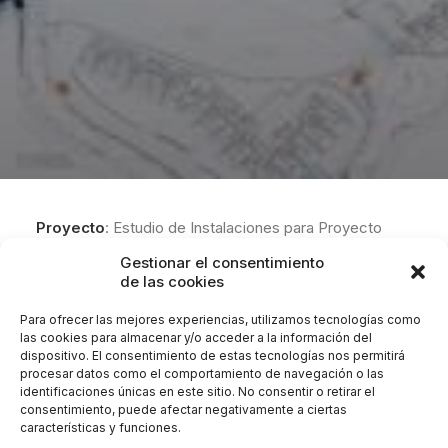
Proyecto
: Estudio de Instalaciones para Proyecto
Básico y de Ejecución de adecuación de local para
Gestionar el consentimiento
oficina.
de las cookies
Lugar:
Centro Comercial Marbell Center, Local C-37,
Para ofrecer las mejores experiencias, utilizamos tecnologías como
Planta 3º, Avenida Ramón y Cajal, en el T.M. de
las cookies para almacenar y/o acceder a la información del
dispositivo. El consentimiento de estas tecnologías nos permitirá
Marbella (Málaga).
procesar datos como el comportamiento de navegación o las
Promotor:
Nvoga Inversiones, S.L.
identificaciones únicas en este sitio. No consentir o retirar el
Cliente:
González & Jacobson Arquitectura.
consentimiento, puede afectar negativamente a ciertas
características y funciones.
Encargo:
Estudio de Instalaciones para Proyecto de