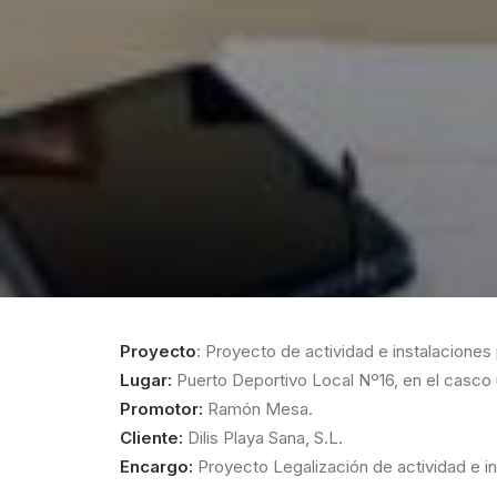
Proyecto
: Proyecto de actividad e instalaciones
Lugar:
Puerto Deportivo Local Nº16, en el casco
Promotor:
Ramón Mesa.
Cliente:
Dilis Playa Sana, S.L.
Encargo:
Proyecto Legalización de actividad e in