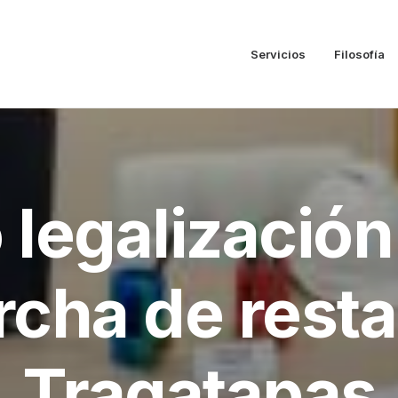
Servicios
Filosofía
 legalización
cha de rest
Tragatapas