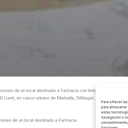
aciones de un local destinado a Farmacia con letreros de publicida
 El Cenit, en casco urbano de Marbella, (Málaga).
Para ofrecer la
para almacenar 
estas tecnologí
navegación o las
ciones de un local destinado a Farmacia.
consentimiento,
funciones.