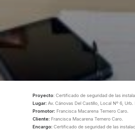
Proyecto
: Certificado de seguridad de las instal
Lugar:
Av. Cánovas Del Castillo, Local Nº 6, Urb.
Promotor:
Francisca Macarena Ternero Caro.
Cliente:
Francisca Macarena Ternero Caro.
Encargo:
Certificado de seguridad de las instala