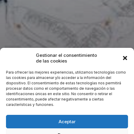
Gestionar el consentimiento
de las cookies
Proyecto
: Complejo de apartamentos de lujo
Para ofrecer las mejores experiencias, utilizamos tecnologías como
denominado “Alcazaba Hills”, parcelas C-D.
las cookies para almacenar y/o acceder a la información del
dispositivo. El consentimiento de estas tecnologías nos permitirá
Lugar:
Casares (Málaga)
procesar datos como el comportamiento de navegación o las
Promotor:
Sagamore Real Estate, S.L.
identificaciones únicas en este sitio. No consentir o retirar el
Cliente:
Archiplan, S.L.
consentimiento, puede afectar negativamente a ciertas
características y funciones.
Encargo:
Estudio de Instalaciones para Proyecto de
Arquitectura.
Aceptar