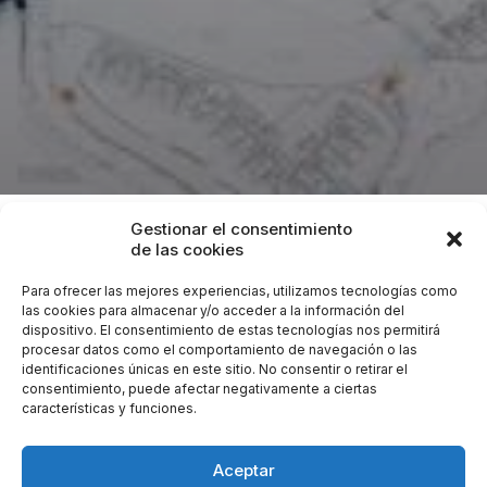
Gestionar el consentimiento
Proyecto
: Instalaciones de electricidad, fontanería,
de las cookies
saneamiento, especiales, aire acondicionado y solar
Para ofrecer las mejores experiencias, utilizamos tecnologías como
de 42 viviendas plurifamiliares.
las cookies para almacenar y/o acceder a la información del
dispositivo. El consentimiento de estas tecnologías nos permitirá
Lugar:
Galera Beach (Estepona).
procesar datos como el comportamiento de navegación o las
Promotor:
Hogalia tres, S.L.
identificaciones únicas en este sitio. No consentir o retirar el
Cliente:
Archiplan, S.L.
consentimiento, puede afectar negativamente a ciertas
características y funciones.
Encargo:
Estudio de Instalaciones para Proyecto de
Arquitectura y Dirección de Obra.
Aceptar