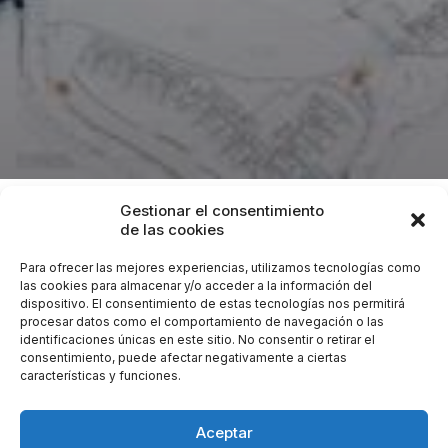
Gestionar el consentimiento
Proyecto
: Instalaciones de electricidad, fontanería,
de las cookies
saneamiento y aire acondicionado de 36 viviendas
Para ofrecer las mejores experiencias, utilizamos tecnologías como
plurifamiliares, Urb. Natura Golf.
las cookies para almacenar y/o acceder a la información del
dispositivo. El consentimiento de estas tecnologías nos permitirá
Lugar:
Orihuela (Alicante).
procesar datos como el comportamiento de navegación o las
Promotor:
Planifur, S.L.
identificaciones únicas en este sitio. No consentir o retirar el
Cliente:
Archiplan, S.L.
consentimiento, puede afectar negativamente a ciertas
características y funciones.
Encargo:
Estudio de Instalaciones para Proyecto de
Arquitectura.
Aceptar