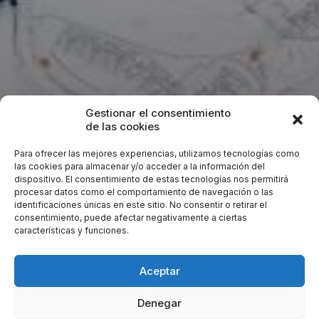
Gestionar el consentimiento
de las cookies
Para ofrecer las mejores experiencias, utilizamos tecnologías como
Proyecto
: Instalaciones para la apertura del
las cookies para almacenar y/o acceder a la información del
dispositivo. El consentimiento de estas tecnologías nos permitirá
Restaurante “Barbacoa La Pesquera”.
procesar datos como el comportamiento de navegación o las
Lugar:
Marbella (Málaga).
identificaciones únicas en este sitio. No consentir o retirar el
Cliente:
Grupo de Empresas “La Pesquera” S.L.
consentimiento, puede afectar negativamente a ciertas
características y funciones.
Encargo:
Realización del proyectos y Dirección de
Obras.
Aceptar
Denegar