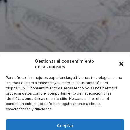
Gestionar el consentimiento
Proyecto
: Proyecto de instalaciones para la apertura
de las cookies
de un Complejo turístico compuesto de Restaurante,
Para ofrecer las mejores experiencias, utilizamos tecnologías como
Chringuito de Playa, Tienda y Bar de verano.
las cookies para almacenar y/o acceder a la información del
dispositivo. El consentimiento de estas tecnologías nos permitirá
Lugar:
Urbanización Linda Vista. San Pedro Alcántara,
procesar datos como el comportamiento de navegación o las
Marbella (Málaga).
identificaciones únicas en este sitio. No consentir o retirar el
Cliente:
Motonáutica Costa del Sol, S.L.
consentimiento, puede afectar negativamente a ciertas
características y funciones.
Encargo:
Proyecto de Instalaciones y Dirección de
Obras.
Aceptar